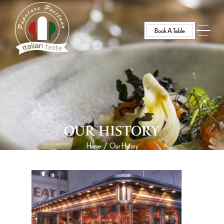
Book A Table
OUR HISTORY
Home
Our History
/