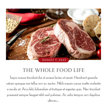
AUGUST 7, 2023
THE WHOLE FOOD LIFE
Turpis massa tincidunt dui ut ornare lectus sit amet. Hendrerit gravida
rutrum quisque non tellus orci ac auctor. Nibh mauris cursus mattis molestie
a iaculis at. Arcu felis bibendum ut tristique et egestas quis. Nec tincidunt
praesent semper feugiat nibh sed pulvinar. Ac odio tempor orci dapibus
ultrices…