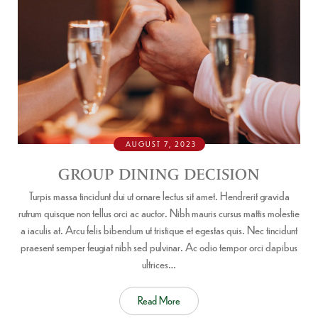
AUGUST 7, 2023
GROUP DINING DECISION
Turpis massa tincidunt dui ut ornare lectus sit amet. Hendrerit gravida
rutrum quisque non tellus orci ac auctor. Nibh mauris cursus mattis molestie
a iaculis at. Arcu felis bibendum ut tristique et egestas quis. Nec tincidunt
praesent semper feugiat nibh sed pulvinar. Ac odio tempor orci dapibus
ultrices…
Read More