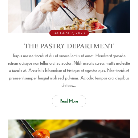
AUGUST 7, 2023
THE PASTRY DEPARTMENT
Turpis massa tincidunt dui ut ornare lectus sit amet. Hendrerit gravida
rutrum quisque non tellus orci ac auctor. Nibh mauris cursus mattis molestie
a iaculis at. Arcu felis bibendum ut tristique et egestas quis. Nec tincidunt
praesent semper feugiat nibh sed pulvinar. Ac odio tempor orci dapibus
ultrices…
Read More