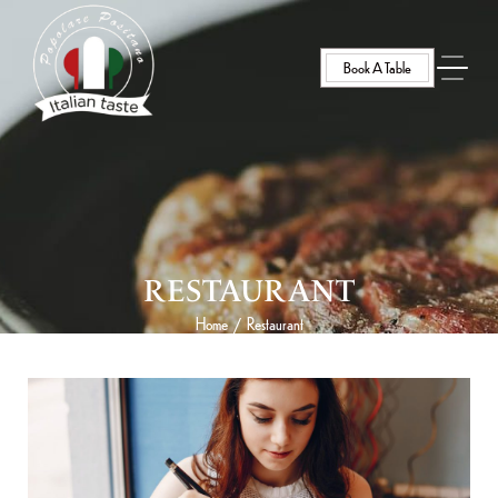
Book A Table
RESTAURANT
Home
Restaurant
/