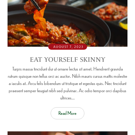
AUGUST 7, 2023
EAT YOURSELF SKINNY
Turpis massa tincidunt dui ut ornare lectus sit amet. Hendrerit gravida
rutrum quisque non tellus orci ac auctor. Nibh mauris cursus mattis molestie
a iaculis at. Arcu felis bibendum ut tristique et egestas quis. Nec tincidunt
praesent semper feugiat nibh sed pulvinar. Ac odio tempor orci dapibus
ultrices…
Read More