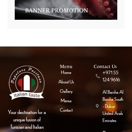
BANNER PROMOTION
Menu
Contact Us
Home
+971 55
124 9616
About Us
Gallery
Al Barsha Al
Barsha South
Menus
- Dubai
Contact
Your destination for a
United Arab
unique fusion of
Emirates
Tunisian and Italian